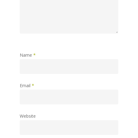
Name
*
Start
Plantar
Email
*
Full 3D
High Resolution
Zusatzprodukte
Website
Kontakt